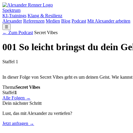
Spektrum
KI-Trainings
Klang & Resilienz
Alexander
Referenzen
Medien
Blog
Podcast
Mit Alexander arbeiten
☰
← Zum Podcast
Secret Vibes
001 So leicht bringst du dein G
Staffel 1
In dieser Folge von Secret Vibes geht es um deinen Geist. Wie kanns
Thema
Secret Vibes
Staffel
1
Alle Folgen →
Dein nächster Schritt
Lust, das mit Alexander zu vertiefen?
Jetzt anfragen →