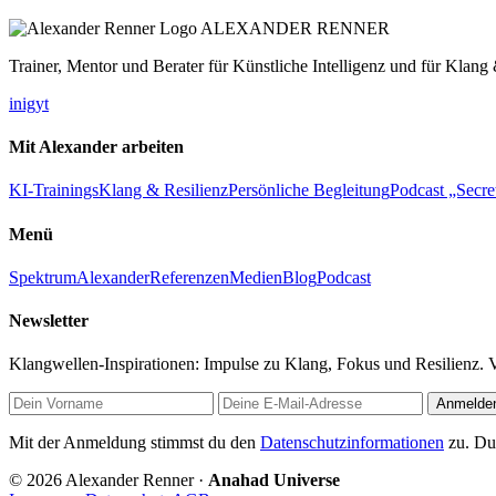
ALEXANDER RENNER
Trainer, Mentor und Berater für Künstliche Intelligenz und für Klang 
in
ig
yt
Mit Alexander arbeiten
KI-Trainings
Klang & Resilienz
Persönliche Begleitung
Podcast „Secre
Menü
Spektrum
Alexander
Referenzen
Medien
Blog
Podcast
Newsletter
Klangwellen-Inspirationen: Impulse zu Klang, Fokus und Resilienz. 
Anmelde
Mit der Anmeldung stimmst du den
Datenschutzinformationen
zu. Du 
© 2026 Alexander Renner ·
Anahad Universe