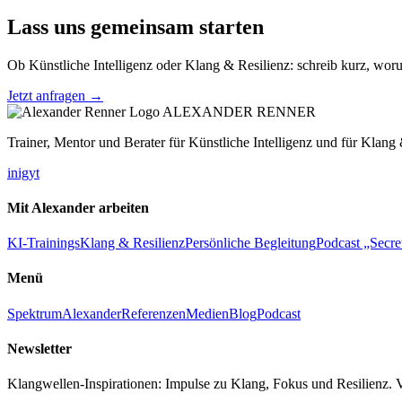
Lass uns gemeinsam starten
Ob Künstliche Intelligenz oder Klang & Resilienz: schreib kurz, woru
Jetzt anfragen →
ALEXANDER RENNER
Trainer, Mentor und Berater für Künstliche Intelligenz und für Klang 
in
ig
yt
Mit Alexander arbeiten
KI-Trainings
Klang & Resilienz
Persönliche Begleitung
Podcast „Secre
Menü
Spektrum
Alexander
Referenzen
Medien
Blog
Podcast
Newsletter
Klangwellen-Inspirationen: Impulse zu Klang, Fokus und Resilienz. 