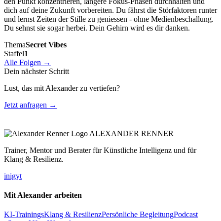
den Punkt konzentrieren, längere Fokus-Phasen durchhalten und
dich auf deine Zukunft vorbereiten. Du fährst die Störfaktoren runter
und lernst Zeiten der Stille zu geniessen - ohne Medienbeschallung.
Du sehnst sie sogar herbei. Dein Gehirn wird es dir danken.
Thema
Secret Vibes
Staffel
1
Alle Folgen →
Dein nächster Schritt
Lust, das mit Alexander zu vertiefen?
Jetzt anfragen →
ALEXANDER RENNER
Trainer, Mentor und Berater für Künstliche Intelligenz und für
Klang & Resilienz.
in
ig
yt
Mit Alexander arbeiten
KI-Trainings
Klang & Resilienz
Persönliche Begleitung
Podcast