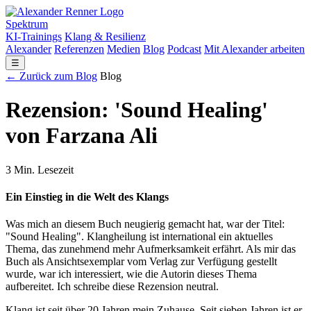
Spektrum
KI-Trainings
Klang & Resilienz
Alexander
Referenzen
Medien
Blog
Podcast
Mit Alexander arbeiten
☰
← Zurück zum Blog
Blog
Rezension: 'Sound Healing'
von Farzana Ali
3 Min. Lesezeit
Ein Einstieg in die Welt des Klangs
Was mich an diesem Buch neugierig gemacht hat, war der Titel:
"Sound Healing". Klangheilung ist international ein aktuelles
Thema, das zunehmend mehr Aufmerksamkeit erfährt. Als mir das
Buch als Ansichtsexemplar vom Verlag zur Verfügung gestellt
wurde, war ich interessiert, wie die Autorin dieses Thema
aufbereitet. Ich schreibe diese Rezension neutral.
Klang ist seit über 20 Jahren mein Zuhause. Seit sieben Jahren ist er