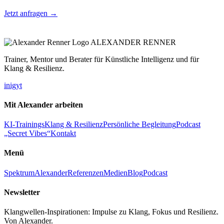
Jetzt anfragen →
ALEXANDER RENNER
Trainer, Mentor und Berater für Künstliche Intelligenz und für
Klang & Resilienz.
in
ig
yt
Mit Alexander arbeiten
KI-Trainings
Klang & Resilienz
Persönliche Begleitung
Podcast
„Secret Vibes“
Kontakt
Menü
Spektrum
Alexander
Referenzen
Medien
Blog
Podcast
Newsletter
Klangwellen-Inspirationen: Impulse zu Klang, Fokus und Resilienz.
Von Alexander.